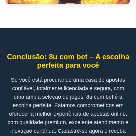
Conclusão: 8u com bet – A escolha
perfeita para você
Se você está procurando uma casa de apostas
confiável, totalmente licenciada e segura, com
uma ampla seleção de jogos, 8u com bet é a
escolha perfeita. Estamos comprometidos em
oferecer a melhor experiência de apostas online,
com qualidade premium, excelente atendimento e
inovação contínua. Cadastre-se agora e receba