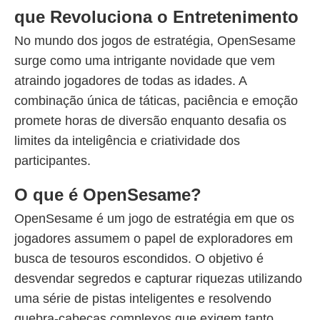
que Revoluciona o Entretenimento
No mundo dos jogos de estratégia, OpenSesame
surge como uma intrigante novidade que vem
atraindo jogadores de todas as idades. A
combinação única de táticas, paciência e emoção
promete horas de diversão enquanto desafia os
limites da inteligência e criatividade dos
participantes.
O que é OpenSesame?
OpenSesame é um jogo de estratégia em que os
jogadores assumem o papel de exploradores em
busca de tesouros escondidos. O objetivo é
desvendar segredos e capturar riquezas utilizando
uma série de pistas inteligentes e resolvendo
quebra-cabeças complexos que exigem tanto