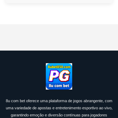
8u com bet oferece uma plataforma de jogos abrangente, com
uma variedade de apostas e entretenimento esportivo ao vivo,
garantindo emoção e diversão contínuas para jogadores