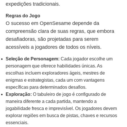
expedições tradicionais.
Regras do Jogo
O sucesso em OpenSesame depende da
compreensão clara de suas regras, que embora
desafiadoras, são projetadas para serem
acessíveis a jogadores de todos os níveis.
Seleção de Personagem:
Cada jogador escolhe um
personagem que oferece habilidades únicas. As
escolhas incluem exploradores ágeis, mestres de
enigmas e estrategistas, cada um com vantagens
específicas para determinados desafios.
Exploração:
O tabuleiro de jogo é configurado de
maneira diferente a cada partida, mantendo a
jogabilidade fresca e imprevisível. Os jogadores devem
explorar regiões em busca de pistas, chaves e recursos
essenciais.