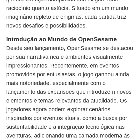
raciocínio quanto astúcia. Situado em um mundo
imaginário repleto de enigmas, cada partida traz
novos desafios e possibilidades.
Introdução ao Mundo de OpenSesame
Desde seu lançamento, OpenSesame se destacou
por sua narrativa rica e ambientes visualmente
impressionantes. Recentemente, em eventos
promovidos por entusiastas, o jogo ganhou ainda
mais notoriedade, especialmente com o
lançamento das expansões que introduzem novos
elementos e temas relevantes da atualidade. Os
jogadores agora podem explorar cenários
inspirados por eventos atuais, como a busca por
sustentabilidade e a integração tecnológica nas
aventuras, adicionando uma camada moderna às