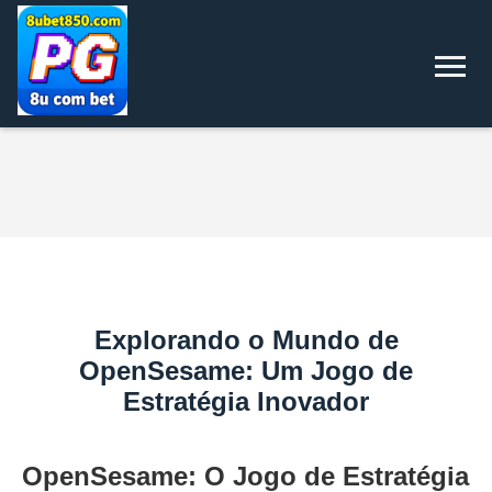
Explorando o Mundo de
OpenSesame: Um Jogo de
Estratégia Inovador
OpenSesame: O Jogo de Estratégia