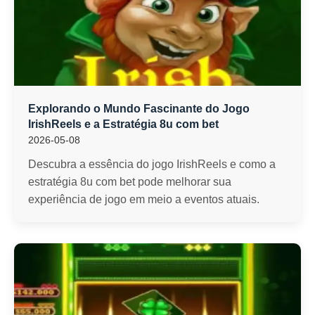
Explorando o Mundo Fascinante do Jogo
IrishReels e a Estratégia 8u com bet
2026-05-08
Descubra a essência do jogo IrishReels e como a
estratégia 8u com bet pode melhorar sua
experiência de jogo em meio a eventos atuais.