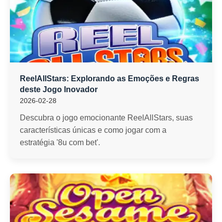
ReelAllStars: Explorando as Emoções e Regras
deste Jogo Inovador
2026-02-28
Descubra o jogo emocionante ReelAllStars, suas
características únicas e como jogar com a
estratégia '8u com bet'.