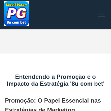
Entendendo a Promoção e o
Impacto da Estratégia '8u com bet'
Promoção: O Papel Essencial nas
Estratégias de Marketing