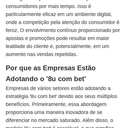
consumidores por mais tempo. Isso é
particularmente eficaz em um ambiente digital,
onde a competição pela atenção do consumidor é
feroz. O envolvimento contínuo proporcionado por
apostas e promoções pode resultar em maior
lealdade do cliente e, potencialmente, em um
aumento nas vendas repetidas.
Por que as Empresas Estão
Adotando o '8u com bet'
Empresas de vários setores estão adotando a
estratégia '8u com bet' devido aos seus múltiplos
benefícios. Primeiramente, essa abordagem
proporciona uma maneira inovadora de se
diferenciar no mercado saturado. Além disso, o