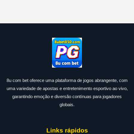
8u com bet oferece uma plataforma de jogos abrangente, com
uma variedade de apostas e entretenimento esportivo ao vivo,
garantindo emoção e diversão contínuas para jogadores
globais.
Links rápidos