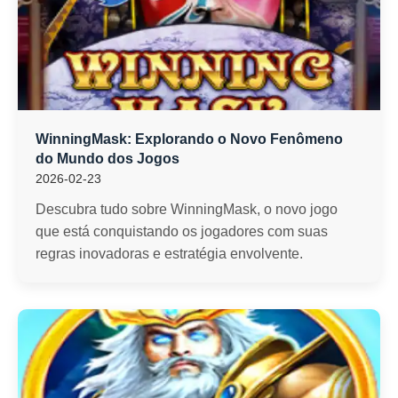
WinningMask: Explorando o Novo Fenômeno
do Mundo dos Jogos
2026-02-23
Descubra tudo sobre WinningMask, o novo jogo
que está conquistando os jogadores com suas
regras inovadoras e estratégia envolvente.