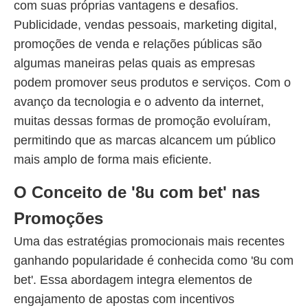
com suas próprias vantagens e desafios.
Publicidade, vendas pessoais, marketing digital,
promoções de venda e relações públicas são
algumas maneiras pelas quais as empresas
podem promover seus produtos e serviços. Com o
avanço da tecnologia e o advento da internet,
muitas dessas formas de promoção evoluíram,
permitindo que as marcas alcancem um público
mais amplo de forma mais eficiente.
O Conceito de '8u com bet' nas
Promoções
Uma das estratégias promocionais mais recentes
ganhando popularidade é conhecida como '8u com
bet'. Essa abordagem integra elementos de
engajamento de apostas com incentivos