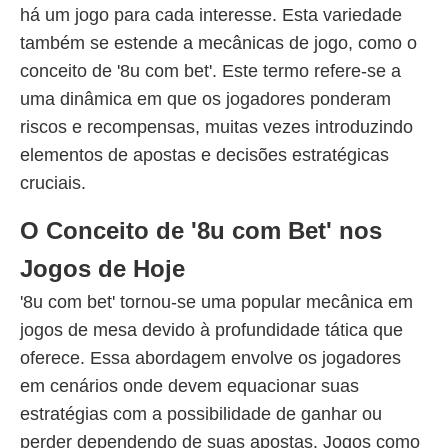
há um jogo para cada interesse. Esta variedade
também se estende a mecânicas de jogo, como o
conceito de '8u com bet'. Este termo refere-se a
uma dinâmica em que os jogadores ponderam
riscos e recompensas, muitas vezes introduzindo
elementos de apostas e decisões estratégicas
cruciais.
O Conceito de '8u com Bet' nos
Jogos de Hoje
'8u com bet' tornou-se uma popular mecânica em
jogos de mesa devido à profundidade tática que
oferece. Essa abordagem envolve os jogadores
em cenários onde devem equacionar suas
estratégias com a possibilidade de ganhar ou
perder dependendo de suas apostas. Jogos como