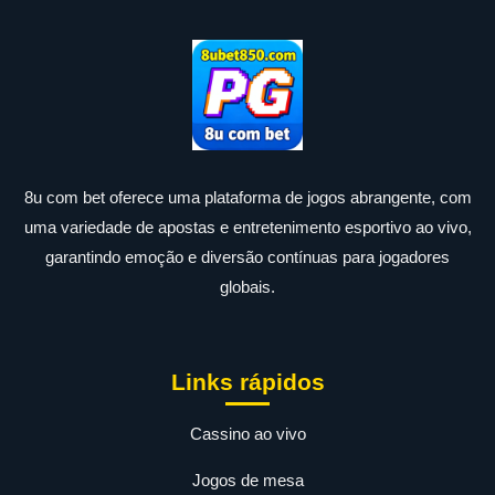
8u com bet oferece uma plataforma de jogos abrangente, com
uma variedade de apostas e entretenimento esportivo ao vivo,
garantindo emoção e diversão contínuas para jogadores
globais.
Links rápidos
Cassino ao vivo
Jogos de mesa