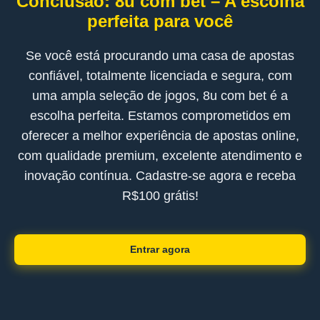
Conclusão: 8u com bet – A escolha
perfeita para você
Se você está procurando uma casa de apostas
confiável, totalmente licenciada e segura, com
uma ampla seleção de jogos, 8u com bet é a
escolha perfeita. Estamos comprometidos em
oferecer a melhor experiência de apostas online,
com qualidade premium, excelente atendimento e
inovação contínua. Cadastre-se agora e receba
R$100 grátis!
Entrar agora