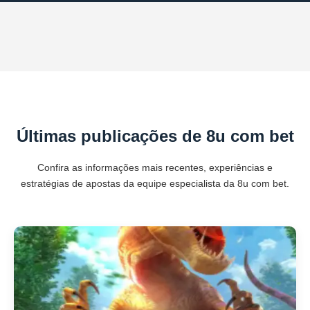
Últimas publicações de 8u com bet
Confira as informações mais recentes, experiências e
estratégias de apostas da equipe especialista da 8u com bet.