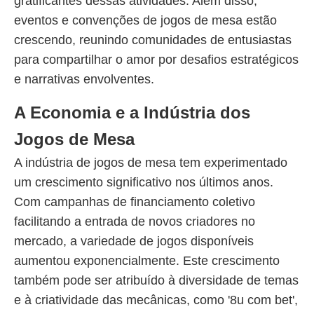
gratificantes dessas atividades. Além disso,
eventos e convenções de jogos de mesa estão
crescendo, reunindo comunidades de entusiastas
para compartilhar o amor por desafios estratégicos
e narrativas envolventes.
A Economia e a Indústria dos
Jogos de Mesa
A indústria de jogos de mesa tem experimentado
um crescimento significativo nos últimos anos.
Com campanhas de financiamento coletivo
facilitando a entrada de novos criadores no
mercado, a variedade de jogos disponíveis
aumentou exponencialmente. Este crescimento
também pode ser atribuído à diversidade de temas
e à criatividade das mecânicas, como '8u com bet',