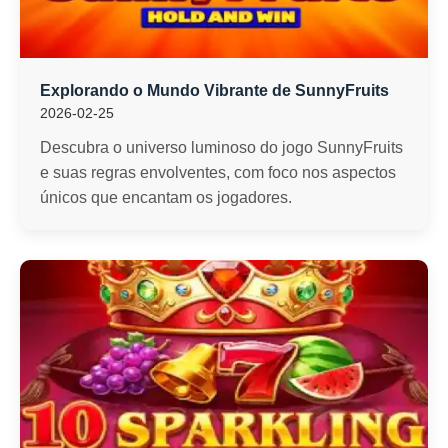
Explorando o Mundo Vibrante de SunnyFruits
2026-02-25
Descubra o universo luminoso do jogo SunnyFruits
e suas regras envolventes, com foco nos aspectos
únicos que encantam os jogadores.