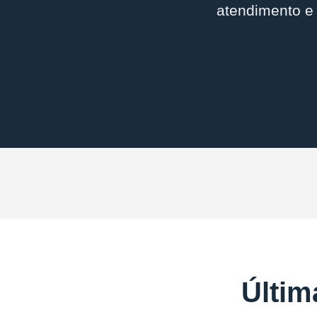
atendimento e 
Últim