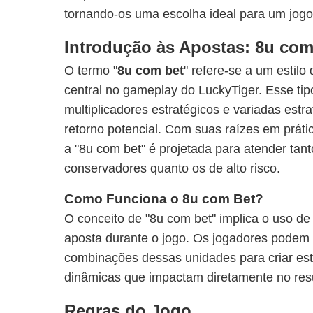
tornando-os uma escolha ideal para um jog
Introdução às Apostas: 8u com
O termo "
8u com bet
" refere-se a um estilo
central no gameplay do LuckyTiger. Esse tip
multiplicadores estratégicos e variadas estr
retorno potencial. Com suas raízes em prátic
a "8u com bet" é projetada para atender tan
conservadores quanto os de alto risco.
Como Funciona o 8u com Bet?
O conceito de "8u com bet" implica o uso de 
aposta durante o jogo. Os jogadores podem e
combinações dessas unidades para criar estr
dinâmicas que impactam diretamente no res
Regras do Jogo