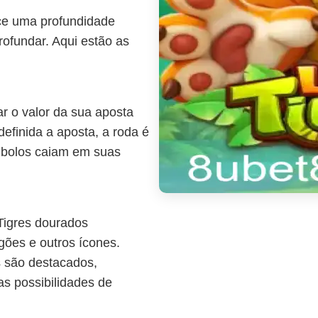
ece uma profundidade
ofundar. Aqui estão as
ar o valor da sua aposta
efinida a aposta, a roda é
mbolos caiam em suas
 Tigres dourados
gões e outros ícones.
 são destacados,
as possibilidades de