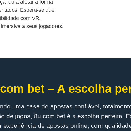
çando a afetar a forma
entados. Espera-se que
ibilidade com VR,
imersiva a seus jogadores.
com bet – A escolha per
ndo uma casa de apostas confiável, totalmente
 de jogos, 8u com bet é a escolha perfeita.
r experiência de apostas online, com qualidad