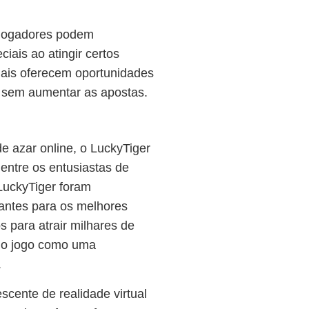
s jogadores podem
iais ao atingir certos
ais oferecem oportunidades
s sem aumentar as apostas.
 azar online, o LuckyTiger
entre os entusiastas de
LuckyTiger foram
antes para os melhores
 para atrair milhares de
o o jogo como uma
.
scente de realidade virtual