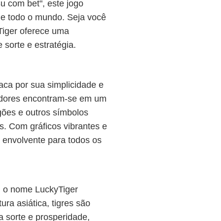
 com bet", este jogo
de todo o mundo. Seja você
Tiger oferece uma
sorte e estratégia.
aca por sua simplicidade e
adores encontram-se em um
gões e outros símbolos
s. Com gráficos vibrantes e
 envolvente para todos os
, o nome LuckyTiger
ura asiática, tigres são
 sorte e prosperidade,