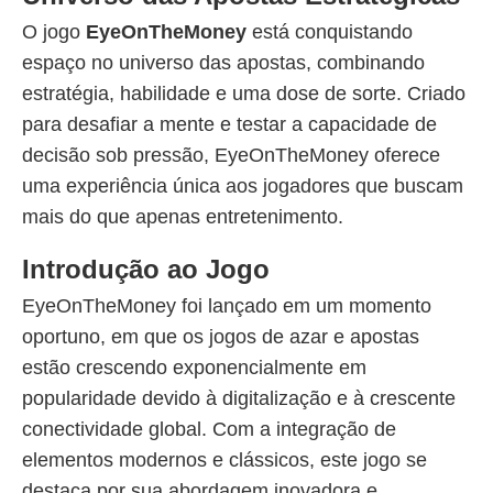
O jogo
EyeOnTheMoney
está conquistando
espaço no universo das apostas, combinando
estratégia, habilidade e uma dose de sorte. Criado
para desafiar a mente e testar a capacidade de
decisão sob pressão, EyeOnTheMoney oferece
uma experiência única aos jogadores que buscam
mais do que apenas entretenimento.
Introdução ao Jogo
EyeOnTheMoney foi lançado em um momento
oportuno, em que os jogos de azar e apostas
estão crescendo exponencialmente em
popularidade devido à digitalização e à crescente
conectividade global. Com a integração de
elementos modernos e clássicos, este jogo se
destaca por sua abordagem inovadora e