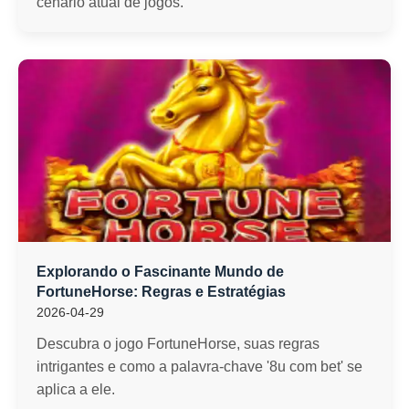
cenário atual de jogos.
Explorando o Fascinante Mundo de
FortuneHorse: Regras e Estratégias
2026-04-29
Descubra o jogo FortuneHorse, suas regras
intrigantes e como a palavra-chave '8u com bet' se
aplica a ele.