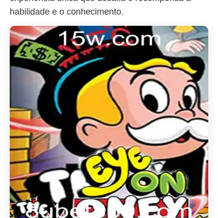
habilidade e o conhecimento.