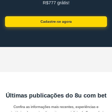
R$777 grátis!
Cadastre-se agora
Últimas publicações do 8u com bet
Confira as informações mais recentes, experiências e