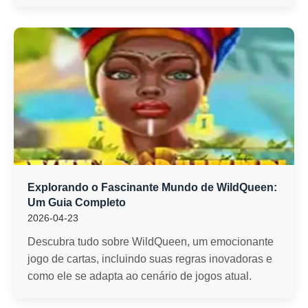
Explorando o Fascinante Mundo de WildQueen:
Um Guia Completo
2026-04-23
Descubra tudo sobre WildQueen, um emocionante
jogo de cartas, incluindo suas regras inovadoras e
como ele se adapta ao cenário de jogos atual.