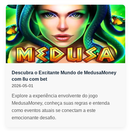
Descubra o Excitante Mundo de MedusaMoney
com 8u com bet
2026-05-01
Explore a experiência envolvente do jogo
MedusaMoney, conheça suas regras e entenda
como eventos atuais se conectam a este
emocionante desafio.