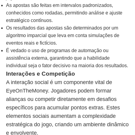
As apostas são feitas em intervalos padronizados,
conhecidos como rodadas, permitindo análise e ajuste
estratégico contínuos.
Os resultados das apostas são determinados por um
algoritmo imparcial que leva em conta simulações de
eventos reais e fictícios.
É vedado o uso de programas de automação ou
assistência externa, garantindo que a habilidade
individual seja o fator decisivo na maioria dos resultados.
Interações e Competição
A interação social é um componente vital de
EyeOnTheMoney. Jogadores podem formar
alianças ou competir diretamente em desafios
específicos para acumular pontos extras. Estes
elementos sociais aumentam a complexidade
estratégica do jogo, criando um ambiente dinâmico
e envolvente.