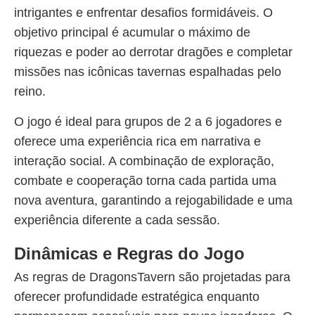
intrigantes e enfrentar desafios formidáveis. O
objetivo principal é acumular o máximo de
riquezas e poder ao derrotar dragões e completar
missões nas icônicas tavernas espalhadas pelo
reino.
O jogo é ideal para grupos de 2 a 6 jogadores e
oferece uma experiência rica em narrativa e
interação social. A combinação de exploração,
combate e cooperação torna cada partida uma
nova aventura, garantindo a rejogabilidade e uma
experiência diferente a cada sessão.
Dinâmicas e Regras do Jogo
As regras de DragonsTavern são projetadas para
oferecer profundidade estratégica enquanto