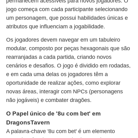
permanecem acessíveis para novos jogadores. O
jogo começa com cada participante selecionando
um personagem, que possui habilidades únicas e
atributos que influenciam a jogabilidade.
Os jogadores devem navegar em um tabuleiro
modular, composto por peças hexagonais que são
rearranjadas a cada partida, criando novos
cenários e desafios. O jogo é dividido em rodadas,
e em cada uma delas os jogadores têm a
oportunidade de realizar ações, como explorar
novas áreas, interagir com NPCs (personagens
não jogáveis) e combater dragões.
O Papel único de '8u com bet' em
DragonsTavern
A palavra-chave '8u com bet' é um elemento