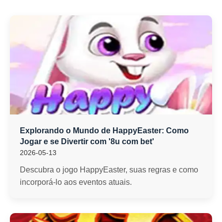
Explorando o Mundo de HappyEaster: Como
Jogar e se Divertir com '8u com bet'
2026-05-13
Descubra o jogo HappyEaster, suas regras e como
incorporá-lo aos eventos atuais.