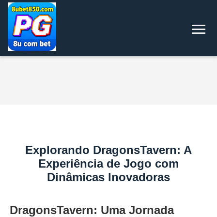
Explorando DragonsTavern: A
Experiência de Jogo com
Dinâmicas Inovadoras
DragonsTavern: Uma Jornada